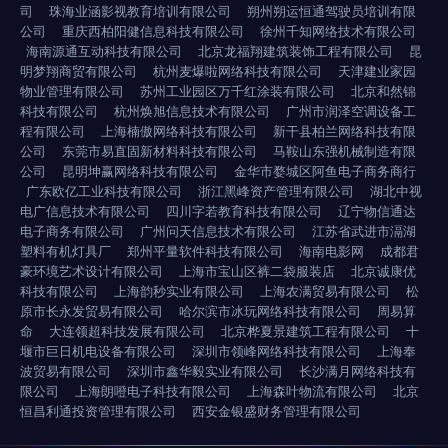
司
珠海业涵影视教育培训有限公司
朔州朔运恒通驾驶员培训有限
公司
重庆西柏阳健信息科技有限公司
徐州千知网络技术有限公司
海南源通互动科技有限公司
北京龙福翔建筑装饰工程有限公司
昆
明梦翔商贸有限公司
杭州麦爆啦网络科技有限公司
天津建业家园
物业管理有限公司
苏州工业园区万千红涂装有限公司
北京和然锦
科技有限公司
杭州焕旭信息技术有限公司
广州市润泽空调设备工
程有限公司
上海楠傲网络科技有限公司
新干县柏兰网络科技有限
公司
东莞市易直固新材料科技有限公司
马鞍山东强机械制造有限
公司
昆明坤赢网络科技有限公司
金华市婺城区阿鱼电子商务商行
广东欧亿工业科技有限公司
浙江黑峰资产管理有限公司
湖北中视
电广信息技术有限公司
四川字若教育科技有限公司
辽宁物信通达
电子商务有限公司
广州问天信息技术有限公司
江苏省武进市滆湖
塑料有机灯具厂
郑州平量软件科技有限公司
海南电影网
成都君
豪环境艺术设计有限公司
上海市宝山区裤二袋服装店
北京诚康优
科技有限公司
上海韵秒实业有限公司
上海农满贸易有限公司
松
原市长永发贸易有限公司
哈尔滨市冰玩网络科技有限公司
周易算
命
大连领超科技发展有限公司
北京桦夏景建筑工程有限公司
十
堰市巨日机电设备有限公司
深圳市领峰网络科技有限公司
上海奉
波贸易有限公司
深圳市鑫华毅实业有限公司
长沙满月网络科技有
限公司
上海朗噔电子科技有限公司
上海森叶物流有限公司
北京
恒昌利通投资管理有限公司
西安金银盛财务管理有限公司